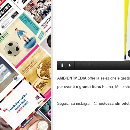
1
/
41
AMBIENTMEDIA
offre la selezione e gest
per eventi e grandi fiere:
Eicma, Motorsho
Seguici su instagram
@hostessandmode